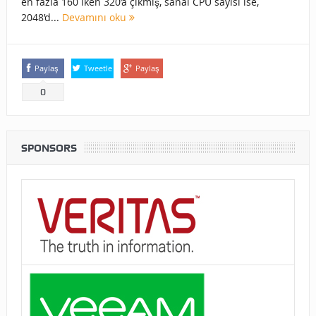
en fazla 160 iken 320’a çıkmış, sanal CPU sayısı ise,
2048’d...
Devamını oku
Paylaş
Tweetle
Paylaş
0
SPONSORS