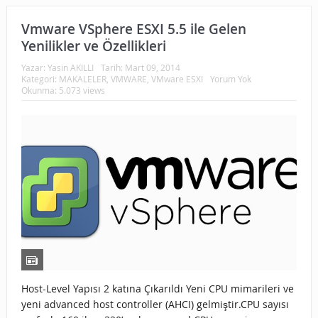
Vmware VSphere ESXI 5.5 ile Gelen
Yenilikler ve Özellikleri
Yazar:
Yasin AKILLI
Tarih:
Mart 09, 2014
Kategori:
MAKALELER
,
VMWARE
,
VMware ESXI
Yorum Yok
Okunma: 5.073 views
Host-Level Yapısı 2 katına Çıkarıldı Yeni CPU mimarileri ve
yeni advanced host controller (AHCI) gelmiştir.CPU sayısı