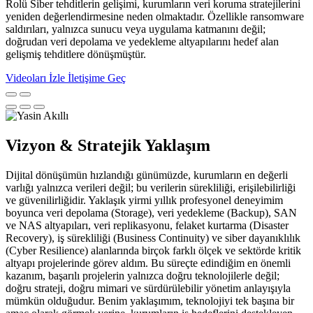
Rolü Siber tehditlerin gelişimi, kurumların veri koruma stratejilerini
yeniden değerlendirmesine neden olmaktadır. Özellikle ransomware
saldırıları, yalnızca sunucu veya uygulama katmanını değil;
doğrudan veri depolama ve yedekleme altyapılarını hedef alan
gelişmiş tehditlere dönüşmüştür.
Videoları İzle
İletişime Geç
Vizyon & Stratejik Yaklaşım
Dijital dönüşümün hızlandığı günümüzde, kurumların en değerli
varlığı yalnızca verileri değil; bu verilerin sürekliliği, erişilebilirliği
ve güvenilirliğidir. Yaklaşık yirmi yıllık profesyonel deneyimim
boyunca veri depolama (Storage), veri yedekleme (Backup), SAN
ve NAS altyapıları, veri replikasyonu, felaket kurtarma (Disaster
Recovery), iş sürekliliği (Business Continuity) ve siber dayanıklılık
(Cyber Resilience) alanlarında birçok farklı ölçek ve sektörde kritik
altyapı projelerinde görev aldım. Bu süreçte edindiğim en önemli
kazanım, başarılı projelerin yalnızca doğru teknolojilerle değil;
doğru strateji, doğru mimari ve sürdürülebilir yönetim anlayışıyla
mümkün olduğudur. Benim yaklaşımım, teknolojiyi tek başına bir