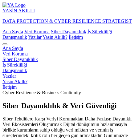
YASİN
AKILLI
DATA PROTECTION & CYBER RESILIENCE STRATEGIST
Ana Sayfa
Veri Koruma
Siber Dayanıklılık
İş Sürekliliği
Danışmanlık
Yazılar
Yasin Akıllı?
İletişim
Ana Sayfa
Veri Koruma
Siber Dayanıklılık
İş Sürekliliği
Danışmanlık
Yazılar
Yasin Akıllı?
İletişim
Cyber Resilience & Business Continuity
Siber Dayanıklılık & Veri Güvenliği
Siber Tehditlere Karşı Veriyi Korumaktan Daha Fazlası: Dayanıklı
Veri Ekosistemleri Oluşturmak Dijital dönüşümün hızlanmasıyla
birlikte kurumların sahip olduğu veri miktarı ve verinin iş
süreçlerindeki kritik rolü her geçen gün artmaktadır. Günümüzde