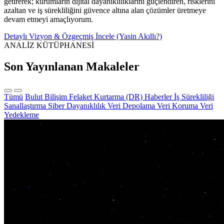
getirerek; kurumların dijital dayanıklılıklarını güçlendiren, risklerini
azaltan ve iş sürekliliğini güvence altına alan çözümler üretmeye
devam etmeyi amaçlıyorum.
Detaylı Vizyon & Özgeçmiş İncele (Yasin Akıllı?)
ANALİZ KÜTÜPHANESİ
Son Yayınlanan Makaleler
Tümü
Bulut Bilişim
Felaket Kurtarma (DR)
Haberler
İş Sürekliliği
Sanallaştırma
Siber Dayanıklılık
Veri Depolama
Veri Koruma
Veri
Yedekleme