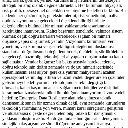
amaç olarak görmek yerine, kurumların iş hedeflerini destekleyen
stratejik bir araç olarak değerlendirmektir. Her kurumun ihtiyaçları,
risk profili, operasyonel öncelikleri ve büyüme hedefleri farklıdır. Bu
nedenle her çözümün; iş gereksinimlerini, risk yönetimini, maliyet
optimizasyonunu ve gelecekteki ölçeklenebilirliği birlikte
değerlendiren bütüncül bir mimari yaklaşımıyla tasarlanması
gerektiğine inanıyorum. Kalıcı başarının temelinde, yalnızca sistem
kurmak değil; doğru kararları verebilecek sağlam bir mimari
düşünce yapısı oluşturmak yer alır. Vizyonum; kurumların veri
yönetimi, veri koruma ve iş sürekliliği stratejilerini uluslararası
standartlar doğrultusunda değerlendirerek, ölçülebilir, sürdürülebilir
ve geleceğe hazır bilgi teknolojileri altyapıları oluşturmalarına katkı
sağlamaktır. Vendor bağımsız bir bakış açısıyla hareket ederek,
doğru teknolojinin doğru zamanda ve doğru mimari içerisinde
kullanılmasını esas alıyor; gereksiz yatırım maliyetlerini azaltan,
operasyonel verimliliği artıran ve uzun vadeli değer üreten çözümler
geliştirmeyi hedefliyorum. Teknolojinin sürekli değiştiği bir
dünyada, kalıcı başarının ancak sağlam metodolojiler ve disiplinli
karar mekanizmalarıyla mümkün olduğuna inanıyorum. Uzun vadeli
hedefim; Enterprise Data Resilience alanında yalnızca teknik
danışmanlık sunan bir uzman olmak değil, aynı zamanda kurumların
teknoloji yatırımlarına yön veren, mimari karar süreçlerini geliştiren
ve uluslararası ölçekte değer üreten bilgi odaklı bir danışmanlık
yaklaşımı oluşturmaktır. Bu doğrultuda edindiğim saha deneyimini,
stratejik bakış açısını ve sürekli öğrenme anlayışını bir araya