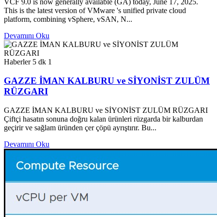
VCF 9.0 is now generally available (GA) today, June 17, 2025.
This is the latest version of VMware 's unified private cloud
platform, combining vSphere, vSAN, N...
Devamını Oku
Haberler
5 dk
1
GAZZE İMAN KALBURU ve SİYONİST ZULÜM
RÜZGARI
GAZZE İMAN KALBURU ve SİYONİST ZULÜM RÜZGARI
Çiftçi hasatın sonuna doğru kalan ürünleri rüzgarda bir kalburdan
geçirir ve sağlam üründen çer çöpü ayrıştırır. Bu...
Devamını Oku