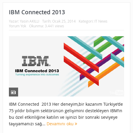
IBM Connected 2013
Yazar:
Yasin AKILLI
Tarih:
Ocak 25, 2014
Kategori:
IT News
Yorum Yok
Okunma: 3.441 views
IBM Connected 2013 Her deneyim,bir kazanım Türkiye’de
75 yıldır bilişim sektörünün gelişimini destekleyen IBM’in
bu özel etkinliğine katılın ve işinizi bir sonraki seviyeye
taşıyamanızı sağ...
Devamını oku