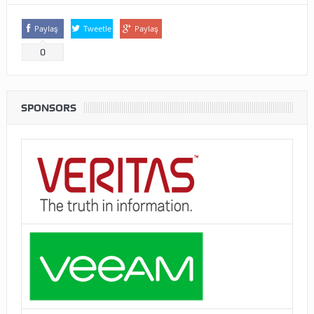
Paylaş
Tweetle
Paylaş
0
SPONSORS