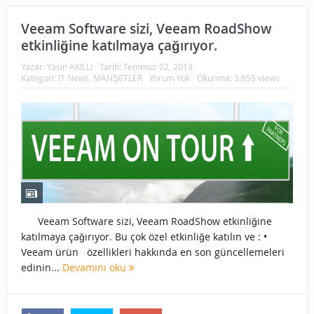
Veeam Software sizi, Veeam RoadShow
etkinliğine katılmaya çağırıyor.
Yazar:
Yasin AKILLI
Tarih:
Temmuz 02, 2013
Kategori:
IT News
,
MANŞETLER
Yorum Yok
Okunma: 3.655 views
Veeam Software sizi, Veeam RoadShow etkinliğine
katılmaya çağırıyor. Bu çok özel etkinliğe katılın ve : •
Veeam ürün özellikleri hakkında en son güncellemeleri
edinin...
Devamını oku