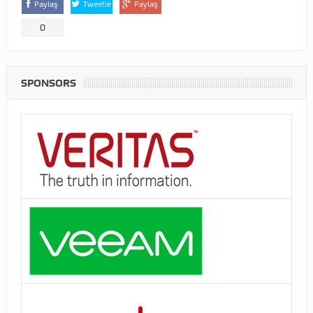
Paylaş
Tweetle
Paylaş
0
SPONSORS