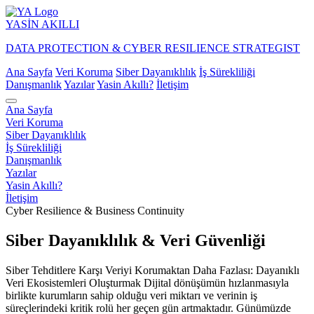
YASİN
AKILLI
DATA PROTECTION & CYBER RESILIENCE STRATEGIST
Ana Sayfa
Veri Koruma
Siber Dayanıklılık
İş Sürekliliği
Danışmanlık
Yazılar
Yasin Akıllı?
İletişim
Ana Sayfa
Veri Koruma
Siber Dayanıklılık
İş Sürekliliği
Danışmanlık
Yazılar
Yasin Akıllı?
İletişim
Cyber Resilience & Business Continuity
Siber Dayanıklılık & Veri Güvenliği
Siber Tehditlere Karşı Veriyi Korumaktan Daha Fazlası: Dayanıklı
Veri Ekosistemleri Oluşturmak Dijital dönüşümün hızlanmasıyla
birlikte kurumların sahip olduğu veri miktarı ve verinin iş
süreçlerindeki kritik rolü her geçen gün artmaktadır. Günümüzde