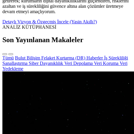
getirerek; kurumların dijital dayanıklılıklarını güçlendiren, risklerini
azaltan ve iş sürekliliğini güvence altına alan çözümler üretmeye
devam etmeyi amaçlıyorum.
Detaylı Vizyon & Özgeçmiş İncele (Yasin Akıllı?)
ANALİZ KÜTÜPHANESİ
Son Yayınlanan Makaleler
Tümü
Bulut Bilişim
Felaket Kurtarma (DR)
Haberler
İş Sürekliliği
Sanallaştırma
Siber Dayanıklılık
Veri Depolama
Veri Koruma
Veri
Yedekleme