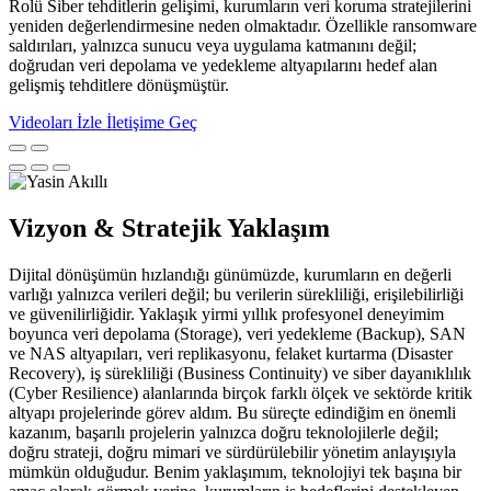
Rolü Siber tehditlerin gelişimi, kurumların veri koruma stratejilerini
yeniden değerlendirmesine neden olmaktadır. Özellikle ransomware
saldırıları, yalnızca sunucu veya uygulama katmanını değil;
doğrudan veri depolama ve yedekleme altyapılarını hedef alan
gelişmiş tehditlere dönüşmüştür.
Videoları İzle
İletişime Geç
Vizyon & Stratejik Yaklaşım
Dijital dönüşümün hızlandığı günümüzde, kurumların en değerli
varlığı yalnızca verileri değil; bu verilerin sürekliliği, erişilebilirliği
ve güvenilirliğidir. Yaklaşık yirmi yıllık profesyonel deneyimim
boyunca veri depolama (Storage), veri yedekleme (Backup), SAN
ve NAS altyapıları, veri replikasyonu, felaket kurtarma (Disaster
Recovery), iş sürekliliği (Business Continuity) ve siber dayanıklılık
(Cyber Resilience) alanlarında birçok farklı ölçek ve sektörde kritik
altyapı projelerinde görev aldım. Bu süreçte edindiğim en önemli
kazanım, başarılı projelerin yalnızca doğru teknolojilerle değil;
doğru strateji, doğru mimari ve sürdürülebilir yönetim anlayışıyla
mümkün olduğudur. Benim yaklaşımım, teknolojiyi tek başına bir