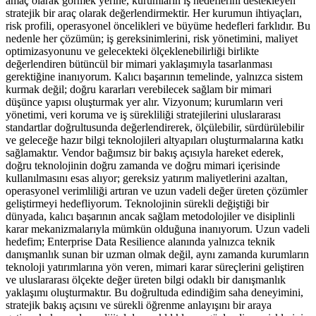
amaç olarak görmek yerine, kurumların iş hedeflerini destekleyen
stratejik bir araç olarak değerlendirmektir. Her kurumun ihtiyaçları,
risk profili, operasyonel öncelikleri ve büyüme hedefleri farklıdır. Bu
nedenle her çözümün; iş gereksinimlerini, risk yönetimini, maliyet
optimizasyonunu ve gelecekteki ölçeklenebilirliği birlikte
değerlendiren bütüncül bir mimari yaklaşımıyla tasarlanması
gerektiğine inanıyorum. Kalıcı başarının temelinde, yalnızca sistem
kurmak değil; doğru kararları verebilecek sağlam bir mimari
düşünce yapısı oluşturmak yer alır. Vizyonum; kurumların veri
yönetimi, veri koruma ve iş sürekliliği stratejilerini uluslararası
standartlar doğrultusunda değerlendirerek, ölçülebilir, sürdürülebilir
ve geleceğe hazır bilgi teknolojileri altyapıları oluşturmalarına katkı
sağlamaktır. Vendor bağımsız bir bakış açısıyla hareket ederek,
doğru teknolojinin doğru zamanda ve doğru mimari içerisinde
kullanılmasını esas alıyor; gereksiz yatırım maliyetlerini azaltan,
operasyonel verimliliği artıran ve uzun vadeli değer üreten çözümler
geliştirmeyi hedefliyorum. Teknolojinin sürekli değiştiği bir
dünyada, kalıcı başarının ancak sağlam metodolojiler ve disiplinli
karar mekanizmalarıyla mümkün olduğuna inanıyorum. Uzun vadeli
hedefim; Enterprise Data Resilience alanında yalnızca teknik
danışmanlık sunan bir uzman olmak değil, aynı zamanda kurumların
teknoloji yatırımlarına yön veren, mimari karar süreçlerini geliştiren
ve uluslararası ölçekte değer üreten bilgi odaklı bir danışmanlık
yaklaşımı oluşturmaktır. Bu doğrultuda edindiğim saha deneyimini,
stratejik bakış açısını ve sürekli öğrenme anlayışını bir araya