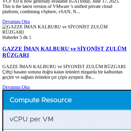
VCF 9.0 is now generally available (GA) today, June 17, 2025.
This is the latest version of VMware 's unified private cloud
platform, combining vSphere, vSAN, N...
Devamını Oku
Haberler
5 dk
1
GAZZE İMAN KALBURU ve SİYONİST ZULÜM
RÜZGARI
GAZZE İMAN KALBURU ve SİYONİST ZULÜM RÜZGARI
Çiftçi hasatın sonuna doğru kalan ürünleri rüzgarda bir kalburdan
geçirir ve sağlam üründen çer çöpü ayrıştırır. Bu...
Devamını Oku