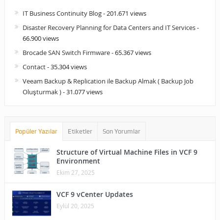
IT Business Continuity Blog
- 201.671 views
Disaster Recovery Planning for Data Centers and IT Services
-
66.900 views
Brocade SAN Switch Firmware
- 65.367 views
Contact
- 35.304 views
Veeam Backup & Replication ile Backup Almak ( Backup Job
Oluşturmak )
- 31.077 views
Popüler Yazılar
Etiketler
Son Yorumlar
Structure of Virtual Machine Files in VCF 9
Environment
Ekim 27, 2025
VCF 9 vCenter Updates
Eylül 20, 2025