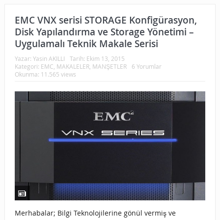
EMC VNX serisi STORAGE Konfigürasyon,
Disk Yapılandırma ve Storage Yönetimi –
Uygulamalı Teknik Makale Serisi
Yazar:
Yasin AKILLI
Tarih:
Ekim 13, 2015
Kategori:
EMC
,
MAKALELER
,
MANŞETLER
6 Yorumlar
Okunma: 11.565 views
Merhabalar; Bilgi Teknolojilerine gönül vermiş ve