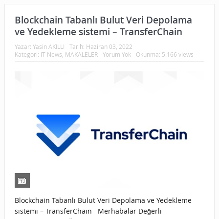
Blockchain Tabanlı Bulut Veri Depolama
ve Yedekleme sistemi – TransferChain
Yazar:
Yasin AKILLI
Tarih:
Haziran 03, 2022
Kategori:
IT News
,
MAKALELER
Yorum Yok
Okunma: 5.166 views
Blockchain Tabanlı Bulut Veri Depolama ve Yedekleme
sistemi – TransferChain Merhabalar Değerli