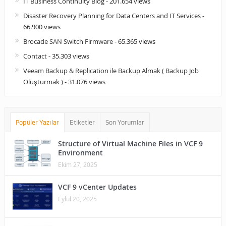
IT Business Continuity Blog
- 201.654 views
Disaster Recovery Planning for Data Centers and IT Services
-
66.900 views
Brocade SAN Switch Firmware
- 65.365 views
Contact
- 35.303 views
Veeam Backup & Replication ile Backup Almak ( Backup Job
Oluşturmak )
- 31.076 views
Popüler Yazılar
Etiketler
Son Yorumlar
Structure of Virtual Machine Files in VCF 9
Environment
Ekim 27, 2025
VCF 9 vCenter Updates
Eylül 20, 2025