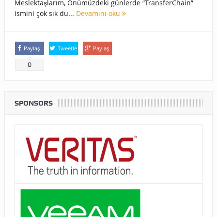
Meslektaşlarım, Önümüzdeki günlerde “TransferChain”
ismini çok sık du...
Devamını oku
Paylaş
Tweetle
Paylaş
0
SPONSORS