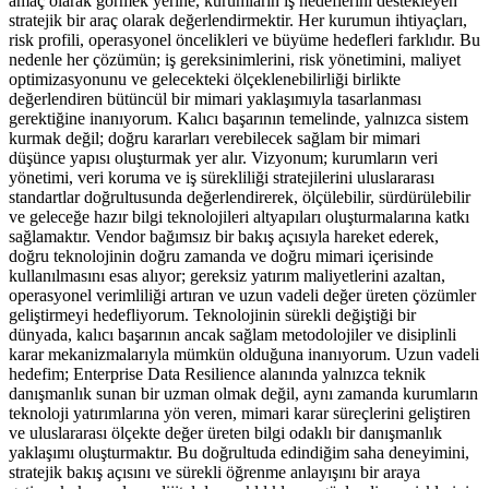
amaç olarak görmek yerine, kurumların iş hedeflerini destekleyen
stratejik bir araç olarak değerlendirmektir. Her kurumun ihtiyaçları,
risk profili, operasyonel öncelikleri ve büyüme hedefleri farklıdır. Bu
nedenle her çözümün; iş gereksinimlerini, risk yönetimini, maliyet
optimizasyonunu ve gelecekteki ölçeklenebilirliği birlikte
değerlendiren bütüncül bir mimari yaklaşımıyla tasarlanması
gerektiğine inanıyorum. Kalıcı başarının temelinde, yalnızca sistem
kurmak değil; doğru kararları verebilecek sağlam bir mimari
düşünce yapısı oluşturmak yer alır. Vizyonum; kurumların veri
yönetimi, veri koruma ve iş sürekliliği stratejilerini uluslararası
standartlar doğrultusunda değerlendirerek, ölçülebilir, sürdürülebilir
ve geleceğe hazır bilgi teknolojileri altyapıları oluşturmalarına katkı
sağlamaktır. Vendor bağımsız bir bakış açısıyla hareket ederek,
doğru teknolojinin doğru zamanda ve doğru mimari içerisinde
kullanılmasını esas alıyor; gereksiz yatırım maliyetlerini azaltan,
operasyonel verimliliği artıran ve uzun vadeli değer üreten çözümler
geliştirmeyi hedefliyorum. Teknolojinin sürekli değiştiği bir
dünyada, kalıcı başarının ancak sağlam metodolojiler ve disiplinli
karar mekanizmalarıyla mümkün olduğuna inanıyorum. Uzun vadeli
hedefim; Enterprise Data Resilience alanında yalnızca teknik
danışmanlık sunan bir uzman olmak değil, aynı zamanda kurumların
teknoloji yatırımlarına yön veren, mimari karar süreçlerini geliştiren
ve uluslararası ölçekte değer üreten bilgi odaklı bir danışmanlık
yaklaşımı oluşturmaktır. Bu doğrultuda edindiğim saha deneyimini,
stratejik bakış açısını ve sürekli öğrenme anlayışını bir araya