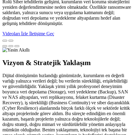
Rolü Siber tehditlerin gelişimi, kurumların veri koruma stratejilerini
yeniden değerlendirmesine neden olmaktadır. Özellikle ransomware
saldırıları, yalnızca sunucu veya uygulama katmanını değil;
doğrudan veri depolama ve yedekleme altyapılarını hedef alan
gelişmiş tehditlere dönüşmüştür.
Videoları İzle
İletişime Geç
Vizyon & Stratejik Yaklaşım
Dijital dönüşümün hızlandığı günümüzde, kurumların en değerli
varlığı yalnızca verileri değil; bu verilerin sürekliliği, erişilebilirliği
ve güvenilirliğidir. Yaklaşık yirmi yıllık profesyonel deneyimim
boyunca veri depolama (Storage), veri yedekleme (Backup), SAN
ve NAS altyapıları, veri replikasyonu, felaket kurtarma (Disaster
Recovery), iş sürekliliği (Business Continuity) ve siber dayanıklılık
(Cyber Resilience) alanlarında birçok farklı ölçek ve sektörde kritik
altyapı projelerinde görev aldım. Bu süreçte edindiğim en önemli
kazanım, başarılı projelerin yalnızca doğru teknolojilerle değil;
doğru strateji, doğru mimari ve sürdürülebilir yönetim anlayışıyla
mümkün olduğudur. Benim yaklaşımım, teknolojiyi tek başına bir