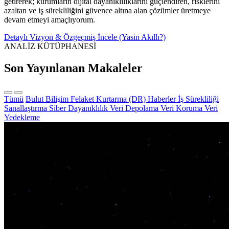
getirerek; kurumların dijital dayanıklılıklarını güçlendiren, risklerini
azaltan ve iş sürekliliğini güvence altına alan çözümler üretmeye
devam etmeyi amaçlıyorum.
Detaylı Vizyon & Özgeçmiş İncele (Yasin Akıllı?)
ANALİZ KÜTÜPHANESİ
Son Yayınlanan Makaleler
Tümü
Bulut Bilişim
Felaket Kurtarma (DR)
Haberler
İş Sürekliliği
Sanallaştırma
Siber Dayanıklılık
Veri Depolama
Veri Koruma
Veri
Yedekleme