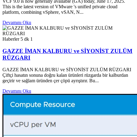
VCF 9.0 is now generally available (GA) today, June 17, 2025.
This is the latest version of VMware 's unified private cloud
platform, combining vSphere, vSAN, N...
Devamını Oku
Haberler
5 dk
1
GAZZE İMAN KALBURU ve SİYONİST ZULÜM
RÜZGARI
GAZZE İMAN KALBURU ve SİYONİST ZULÜM RÜZGARI
Çiftçi hasatın sonuna doğru kalan ürünleri rüzgarda bir kalburdan
geçirir ve sağlam üründen çer çöpü ayrıştırır. Bu...
Devamını Oku