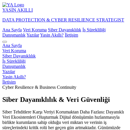
YASİN
AKILLI
DATA PROTECTION & CYBER RESILIENCE STRATEGIST
Ana Sayfa
Veri Koruma
Siber Dayanıklılık
İş Sürekliliği
Danışmanlık
Yazılar
Yasin Akıllı?
İletişim
Ana Sayfa
Veri Koruma
Siber Dayanıklılık
İş Sürekliliği
Danışmanlık
Yazılar
Yasin Akıllı?
İletişim
Cyber Resilience & Business Continuity
Siber Dayanıklılık & Veri Güvenliği
Siber Tehditlere Karşı Veriyi Korumaktan Daha Fazlası: Dayanıklı
Veri Ekosistemleri Oluşturmak Dijital dönüşümün hızlanmasıyla
birlikte kurumların sahip olduğu veri miktarı ve verinin iş
süreçlerindeki kritik rolü her geçen gün artmaktadır. Günümüzde