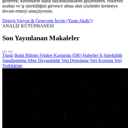
getirerek; kurumların dijital dayanıklılıklarını güçlendiren, risklerini
azaltan ve iş sürekliliğini güvence altına alan çözümler üretmeye
devam etmeyi amaçlıyorum.
Detaylı Vizyon & Özgeçmiş İncele (Yasin Akıllı?)
ANALİZ KÜTÜPHANESİ
Son Yayınlanan Makaleler
Tümü
Bulut Bilişim
Felaket Kurtarma (DR)
Haberler
İş Sürekliliği
Sanallaştırma
Siber Dayanıklılık
Veri Depolama
Veri Koruma
Veri
Yedekleme