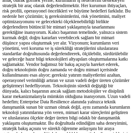
amaç olarak görmek yerine, kurumların iş hedeflerini destekleyen
stratejik bir araç olarak değerlendirmektir. Her kurumun ihtiyaçları,
risk profili, operasyonel öncelikleri ve büyüme hedefleri farklıdır. Bu
nedenle her çözümün; iş gereksinimlerini, risk yönetimini, maliyet
optimizasyonunu ve gelecekteki ölçeklenebilirliği birlikte
değerlendiren bütüncül bir mimari yaklaşımıyla tasarlanması
gerektiğine inanıyorum. Kalıcı başarının temelinde, yalnızca sistem
kurmak değil; doğru kararları verebilecek sağlam bir mimari
düşünce yapısı oluşturmak yer alır. Vizyonum; kurumların veri
yönetimi, veri koruma ve iş sürekliliği stratejilerini uluslararası
standartlar doğrultusunda değerlendirerek, ölçülebilir, sürdürülebilir
ve geleceğe hazır bilgi teknolojileri altyapıları oluşturmalarına katkı
sağlamaktır. Vendor bağımsız bir bakış açısıyla hareket ederek,
doğru teknolojinin doğru zamanda ve doğru mimari içerisinde
kullanılmasını esas alıyor; gereksiz yatırım maliyetlerini azaltan,
operasyonel verimliliği artıran ve uzun vadeli değer üreten çözümler
geliştirmeyi hedefliyorum. Teknolojinin sürekli değiştiği bir
dünyada, kalıcı başarının ancak sağlam metodolojiler ve disiplinli
karar mekanizmalarıyla mümkün olduğuna inanıyorum. Uzun vadeli
hedefim; Enterprise Data Resilience alanında yalnızca teknik
danışmanlık sunan bir uzman olmak değil, aynı zamanda kurumların
teknoloji yatırımlarına yön veren, mimari karar süreçlerini geliştiren
ve uluslararası ölçekte değer üreten bilgi odaklı bir danışmanlık
yaklaşımı oluşturmaktır. Bu doğrultuda edindiğim saha deneyimini,
stratejik bakış açısını ve sürekli öğrenme anlayışını bir araya