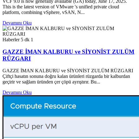
VCF 9.0 is now generally available (GA) today, June 17, 2025.
This is the latest version of VMware 's unified private cloud
platform, combining vSphere, vSAN, N...
Devamını Oku
Haberler
5 dk
1
GAZZE İMAN KALBURU ve SİYONİST ZULÜM
RÜZGARI
GAZZE İMAN KALBURU ve SİYONİST ZULÜM RÜZGARI
Çiftçi hasatın sonuna doğru kalan ürünleri rüzgarda bir kalburdan
geçirir ve sağlam üründen çer çöpü ayrıştırır. Bu...
Devamını Oku