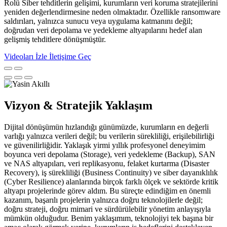
Rolü Siber tehditlerin gelişimi, kurumların veri koruma stratejilerini
yeniden değerlendirmesine neden olmaktadır. Özellikle ransomware
saldırıları, yalnızca sunucu veya uygulama katmanını değil;
doğrudan veri depolama ve yedekleme altyapılarını hedef alan
gelişmiş tehditlere dönüşmüştür.
Videoları İzle
İletişime Geç
Vizyon & Stratejik Yaklaşım
Dijital dönüşümün hızlandığı günümüzde, kurumların en değerli
varlığı yalnızca verileri değil; bu verilerin sürekliliği, erişilebilirliği
ve güvenilirliğidir. Yaklaşık yirmi yıllık profesyonel deneyimim
boyunca veri depolama (Storage), veri yedekleme (Backup), SAN
ve NAS altyapıları, veri replikasyonu, felaket kurtarma (Disaster
Recovery), iş sürekliliği (Business Continuity) ve siber dayanıklılık
(Cyber Resilience) alanlarında birçok farklı ölçek ve sektörde kritik
altyapı projelerinde görev aldım. Bu süreçte edindiğim en önemli
kazanım, başarılı projelerin yalnızca doğru teknolojilerle değil;
doğru strateji, doğru mimari ve sürdürülebilir yönetim anlayışıyla
mümkün olduğudur. Benim yaklaşımım, teknolojiyi tek başına bir