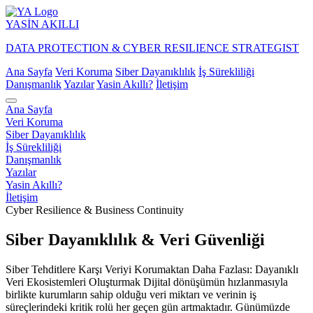
YASİN
AKILLI
DATA PROTECTION & CYBER RESILIENCE STRATEGIST
Ana Sayfa
Veri Koruma
Siber Dayanıklılık
İş Sürekliliği
Danışmanlık
Yazılar
Yasin Akıllı?
İletişim
Ana Sayfa
Veri Koruma
Siber Dayanıklılık
İş Sürekliliği
Danışmanlık
Yazılar
Yasin Akıllı?
İletişim
Cyber Resilience & Business Continuity
Siber Dayanıklılık & Veri Güvenliği
Siber Tehditlere Karşı Veriyi Korumaktan Daha Fazlası: Dayanıklı
Veri Ekosistemleri Oluşturmak Dijital dönüşümün hızlanmasıyla
birlikte kurumların sahip olduğu veri miktarı ve verinin iş
süreçlerindeki kritik rolü her geçen gün artmaktadır. Günümüzde