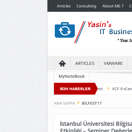
Articles
Consulting
About ME ?
C
ARTICLES
VMWARE
MyNoteBook
ture of Virtual Machine Files in VCF 9 Environment
SON HABERLER
VCF 9 vCenter Up
ANA SAYFA
BILFEST17
İstanbul Üniversitesi Bilgi
Etkinliği – Seminer Değerl