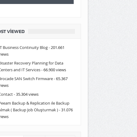
ST VIEWED
IT Business Continuity Blog
- 201.661
views
Disaster Recovery Planning for Data
Centers and IT Services
- 66.900 views
Brocade SAN Switch Firmware
- 65.367
views
Contact
- 35.304 views
Veeam Backup & Replication ile Backup
Almak ( Backup Job Oluşturmak )
- 31.076
views