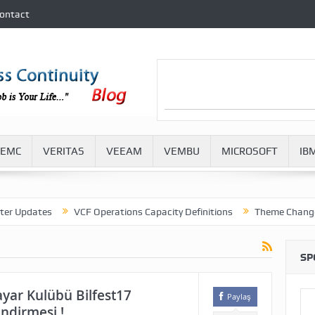
ontact
EMC
VERITAS
VEEAM
VEMBU
MICROSOFT
IB
dates
VCF Operations Capacity Definitions
Theme Change in VM
SP
sayar Kulübü Bilfest17
Paylaş
endirmesi !