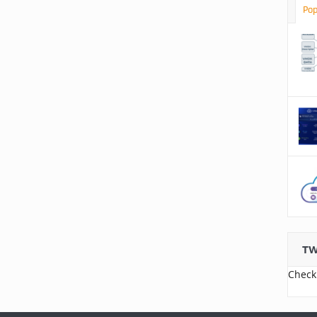
Pop
TW
Check 