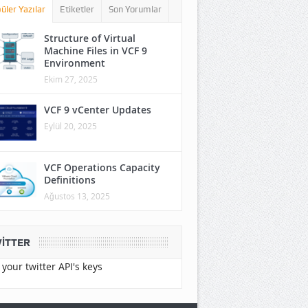
üler Yazılar
Etiketler
Son Yorumlar
Structure of Virtual
Machine Files in VCF 9
Environment
Ekim 27, 2025
VCF 9 vCenter Updates
Eylül 20, 2025
VCF Operations Capacity
Definitions
Ağustos 13, 2025
ITTER
your twitter API's keys