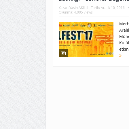
Yazar:
Yasin AKILLI
Tarih:
Aralık 10, 2016
Okunma: 4.005 views
Merh
Aral
Mühe
Kulü
etkin