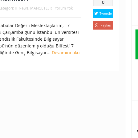
0
Kategori:
IT News
,
MANŞETLER
Yorum Yok
Tweetle
abalar Değerli Meslektaşlarım, 7
Paylaş
ık Çarşamba günü İstanbul üniversitesi
ndislik Fakültesinde Bilgisayar
bü’nün düzenlemiş olduğu Bilfest17
liğinde Genç Bilgisayar...
Devamını oku