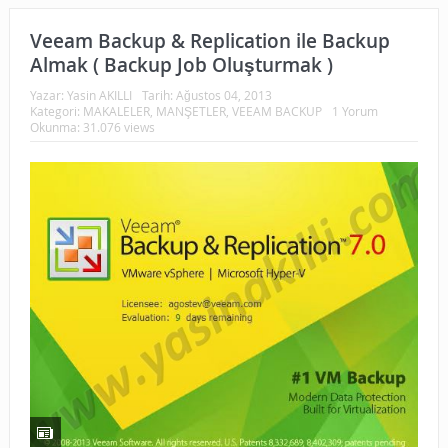
Veeam Backup & Replication ile Backup
Almak ( Backup Job Oluşturmak )
Yazar:
Yasin AKILLI
Tarih:
Ağustos 04, 2013
Kategori:
MAKALELER
,
MANŞETLER
,
VEEAM BACKUP
1 Yorum
Okunma: 31.076 views