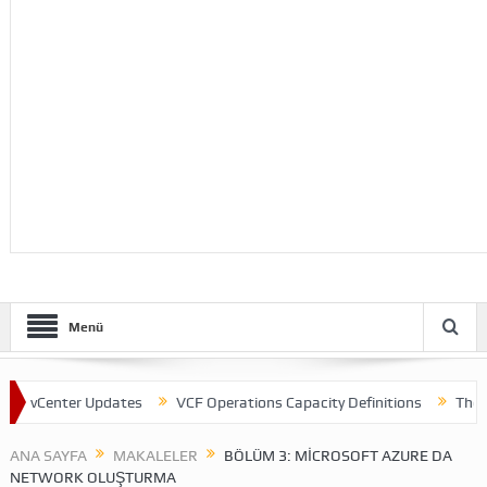
Menü
enter Updates
VCF Operations Capacity Definitions
Theme Chang
ANA SAYFA
MAKALELER
BÖLÜM 3: MICROSOFT AZURE DA
NETWORK OLUŞTURMA