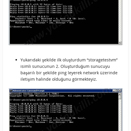
Yukarıdaki şekilde ilk oluşturdum “storagetestvm”
isimli sunucunun 2. Oluşturduğum sunucuyu
başarılı bir şekilde ping leyerek network üzerinde
iletişim halinde olduğunu görmekteyiz.