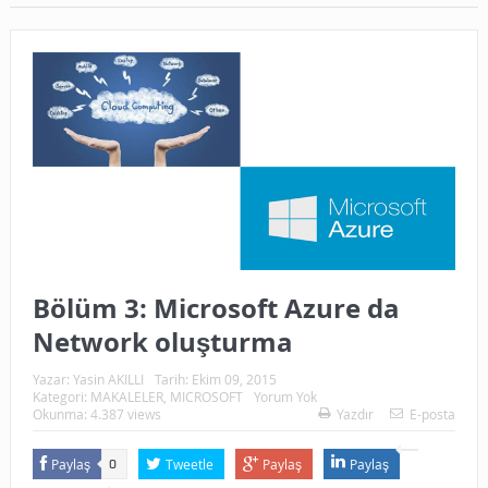
Bölüm 3: Microsoft Azure da
Network oluşturma
Yazar:
Yasin AKILLI
Tarih:
Ekim 09, 2015
Kategori:
MAKALELER
,
MICROSOFT
Yorum Yok
Okunma: 4.387 views
Yazdır
E-posta
Paylaş
Tweetle
Paylaş
Paylaş
0