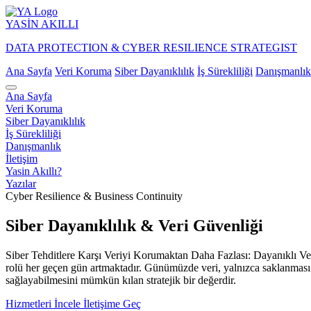
YASİN
AKILLI
DATA PROTECTION & CYBER RESILIENCE STRATEGIST
Ana Sayfa
Veri Koruma
Siber Dayanıklılık
İş Sürekliliği
Danışmanlık
Ana Sayfa
Veri Koruma
Siber Dayanıklılık
İş Sürekliliği
Danışmanlık
İletişim
Yasin Akıllı?
Yazılar
Cyber Resilience & Business Continuity
Siber Dayanıklılık & Veri Güvenliği
Siber Tehditlere Karşı Veriyi Korumaktan Daha Fazlası: Dayanıklı Veri
rolü her geçen gün artmaktadır. Günümüzde veri, yalnızca saklanması ge
sağlayabilmesini mümkün kılan stratejik bir değerdir.
Hizmetleri İncele
İletişime Geç