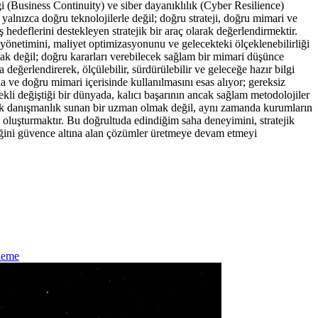
i (Business Continuity) ve siber dayanıklılık (Cyber Resilience)
 yalnızca doğru teknolojilerle değil; doğru strateji, doğru mimari ve
edeflerini destekleyen stratejik bir araç olarak değerlendirmektir.
k yönetimini, maliyet optimizasyonunu ve gelecekteki ölçeklenebilirliği
mak değil; doğru kararları verebilecek sağlam bir mimari düşünce
 değerlendirerek, ölçülebilir, sürdürülebilir ve geleceğe hazır bilgi
a ve doğru mimari içerisinde kullanılmasını esas alıyor; gereksiz
ekli değiştiği bir dünyada, kalıcı başarının ancak sağlam metodolojiler
ik danışmanlık sunan bir uzman olmak değil, aynı zamanda kurumların
mı oluşturmaktır. Bu doğrultuda edindiğim saha deneyimini, stratejik
kliliğini güvence altına alan çözümler üretmeye devam etmeyi
leme