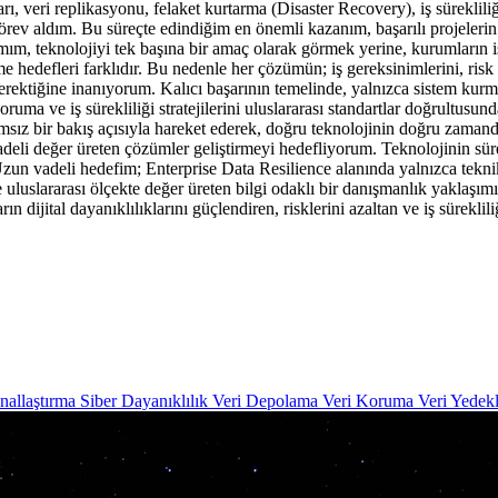
veri replikasyonu, felaket kurtarma (Disaster Recovery), iş sürekliliğ
 görev aldım. Bu süreçte edindiğim en önemli kazanım, başarılı projelerin
, teknolojiyi tek başına bir amaç olarak görmek yerine, kurumların iş h
me hedefleri farklıdır. Bu nedenle her çözümün; iş gereksinimlerini, ris
gerektiğine inanıyorum. Kalıcı başarının temelinde, yalnızca sistem kur
uma ve iş sürekliliği stratejilerini uluslararası standartlar doğrultusunda
ğımsız bir bakış açısıyla hareket ederek, doğru teknolojinin doğru zamand
vadeli değer üreten çözümler geliştirmeyi hedefliyorum. Teknolojinin sür
zun vadeli hedefim; Enterprise Data Resilience alanında yalnızca tekn
ve uluslararası ölçekte değer üreten bilgi odaklı bir danışmanlık yaklaşı
rın dijital dayanıklılıklarını güçlendiren, risklerini azaltan ve iş süre
nallaştırma
Siber Dayanıklılık
Veri Depolama
Veri Koruma
Veri Yedek