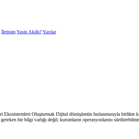
İletişim
Yasin Akıllı?
Yazılar
 Ekosistemleri Oluşturmak Dijital dönüşümün hızlanmasıyla birlikte kuru
reken bir bilgi varlığı değil; kurumların operasyonlarını sürdürebilmes