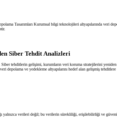
polama Tasarımları Kurumsal bilgi teknolojileri altyapılarında veri de
tir.
en Siber Tehdit Analizleri
Siber tehditlerin gelişimi, kurumların veri koruma stratejilerini yenid
veri depolama ve yedekleme altyapılarını hedef alan gelişmiş tehditler
lnızca verileri değil; bu verilerin sürekliliği, erişilebilirliği ve güve