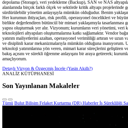
depolama (Storage), veri yedekleme (Backup), SAN ve NAS altyapıları, 
alanlarında birçok farklı ölçek ve sektörde kritik altyapı projelerinde
sürdürülebilir yönetim anlayışıyla mümkün olduğudur. Benim yaklaşımım
Her kurumun ihtiyaçları, risk profili, operasyonel öncelikleri ve büyü
birlikte değerlendiren bütüncül bir mimari yaklaşımıyla tasarlanması 
yapısı oluşturmak yer alır. Vizyonum; kurumların veri yönetimi, veri kor
teknolojileri altyapıları oluşturmalarına katkı sağlamaktır. Vendor ba
yatırım maliyetlerini azaltan, operasyonel verimliliği artıran ve uzun 
ve disiplinli karar mekanizmalarıyla mümkün olduğuna inanıyorum. U
teknoloji yatırımlarına yön veren, mimari karar süreçlerini geliştiren 
bakış açısını ve sürekli öğrenme anlayışını bir araya getirerek; kurumla
amaçlıyorum.
Detaylı Vizyon & Özgeçmiş İncele (Yasin Akıllı?)
ANALİZ KÜTÜPHANESİ
Son Yayınlanan Makaleler
Tümü
Bulut Bilişim
Felaket Kurtarma (DR)
Haberler
İş Sürekliliği
Sa