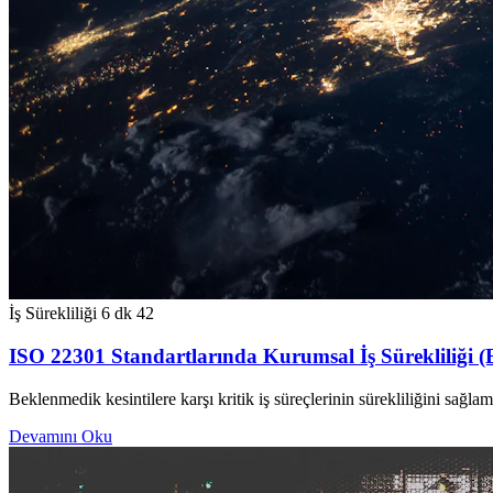
İş Sürekliliği
6 dk
42
ISO 22301 Standartlarında Kurumsal İş Sürekliliği (
Beklenmedik kesintilere karşı kritik iş süreçlerinin sürekliliğini sağl
Devamını Oku