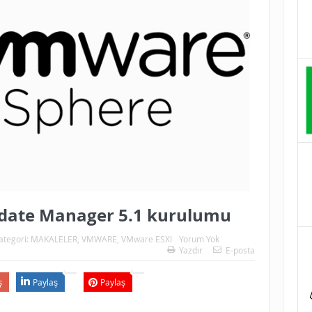
date Manager 5.1 kurulumu
ategori:
MAKALELER
,
VMWARE
,
VMware ESXI
Yorum Yok
Yazdır
E-posta
ş
Paylaş
Paylaş