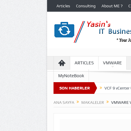
Articles
Consulting
About ME ?
C
ARTICLES
VMWARE
MyNoteBook
al Machine Files in VCF 9 Environment
SON HABERLER
VCF 9 vCenter Updates
VC
ANA SAYFA
MAKALELER
VMWARE V