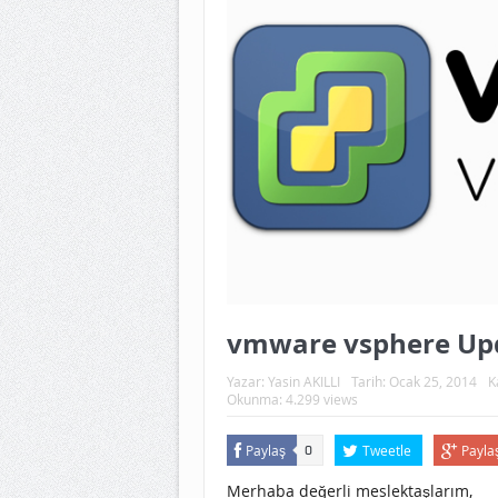
vmware vsphere Up
Yazar:
Yasin AKILLI
Tarih:
Ocak 25, 2014
K
Okunma: 4.299 views
Paylaş
Tweetle
Payla
0
Merhaba değerli meslektaşlarım,