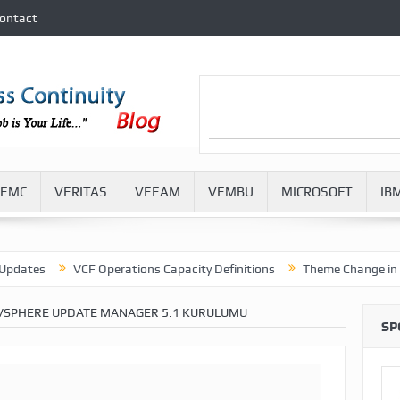
ontact
EMC
VERITAS
VEEAM
VEMBU
MICROSOFT
IB
F Operations Capacity Definitions
Theme Change in VMware Aria Op
SPHERE UPDATE MANAGER 5.1 KURULUMU
SP