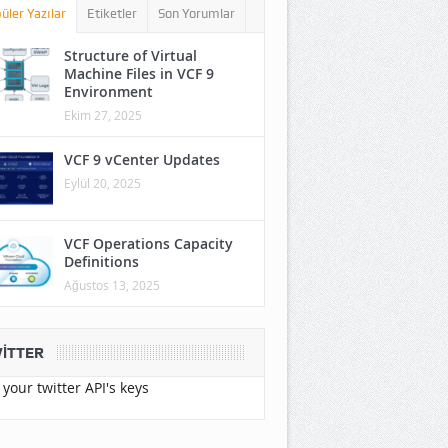
üler Yazılar
Etiketler
Son Yorumlar
Structure of Virtual
Machine Files in VCF 9
Environment
Ekim 27, 2025
VCF 9 vCenter Updates
Eylül 20, 2025
VCF Operations Capacity
Definitions
Ağustos 13, 2025
ITTER
your twitter API's keys