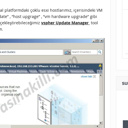
 platformdaki çoklu esxi hostlarımız, içerisindeki VM
update” , “host upgrage” , “vm hardware upgrade” gibi
rçekleştirebileceğimiz
vspher Update Manager
tool
m.
SU