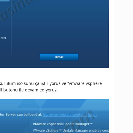
 kurulum iso sunu çalıştırıyoruz ve “vmware vsphere
ll butonu ile devam ediyoruz.