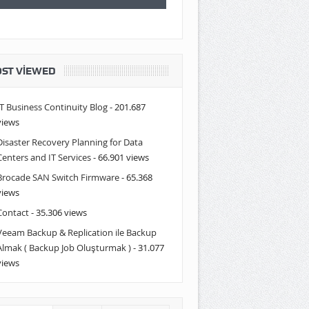
ST VIEWED
IT Business Continuity Blog
- 201.687
views
Disaster Recovery Planning for Data
Centers and IT Services
- 66.901 views
Brocade SAN Switch Firmware
- 65.368
views
Contact
- 35.306 views
Veeam Backup & Replication ile Backup
Almak ( Backup Job Oluşturmak )
- 31.077
views