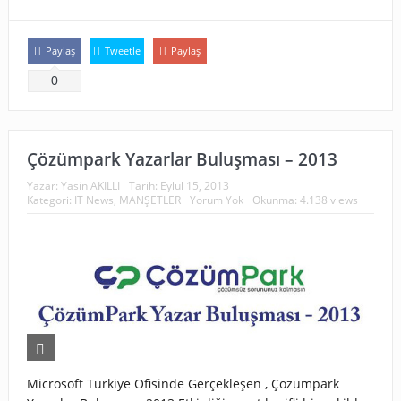
Paylaş
Tweetle
Paylaş
0
Çözümpark Yazarlar Buluşması – 2013
Yazar:
Yasin AKILLI
Tarih:
Eylül 15, 2013
Kategori:
IT News
,
MANŞETLER
Yorum Yok
Okunma: 4.138 views
Microsoft Türkiye Ofisinde Gerçekleşen , Çözümpark