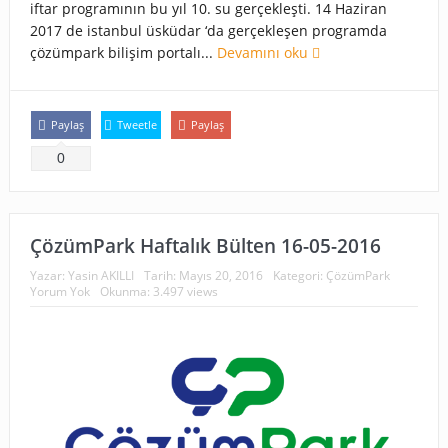
iftar programının bu yıl 10. su gerçekleşti. 14 Haziran
2017 de istanbul üsküdar ‘da gerçekleşen programda
çözümpark bilişim portalı...
Devamını oku
Paylaş
Tweetle
Paylaş
0
ÇözümPark Haftalık Bülten 16-05-2016
Yazar:
Yasin AKILLI
Tarih:
Mayıs 20, 2016
Kategori:
ÇözümPark
Yorum Yok
Okunma: 3.497 views