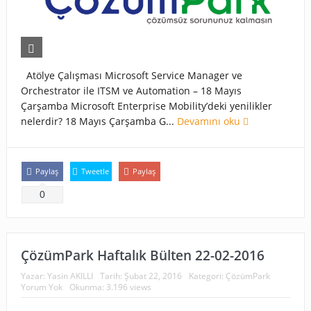
Atölye Çalışması Microsoft Service Manager ve
Orchestrator ile ITSM ve Automation – 18 Mayıs
Çarşamba Microsoft Enterprise Mobility’deki yenilikler
nelerdir? 18 Mayıs Çarşamba G...
Devamını oku
Paylaş
Tweetle
Paylaş
0
ÇözümPark Haftalık Bülten 22-02-2016
Yazar:
Yasin AKILLI
Tarih:
Şubat 22, 2016
Kategori:
ÇözümPark
Yorum Yok
Okunma: 3.196 views