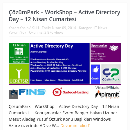
ÇözümPark – WorkShop – Active Directory
Day – 12 Nisan Cumartesi
Yazar:
Yasin AKILLI
Tarih:
Nisan 09, 2014
Kategori:
IT News
Yorum Yok
Okunma: 3.876 views
ÇözümPark – WorkShop – Active Directory Day – 12 Nisan
Cumartesi Konuşmacılar Evren Banger Hakan Uzuner
Mesut Aladag Yusuf Öztürk Konu Başlıkları Windows
Azure üzerinde AD ve W...
Devamını oku