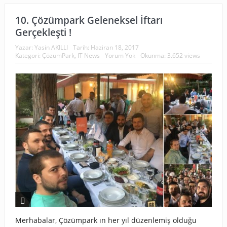
10. Çözümpark Geleneksel İftarı
Gerçekleşti !
Yazar:
Yasin AKILLI
Tarih:
Haziran 18, 2017
Kategori:
ÇözümPark
,
IT News
Yorum Yok
Okunma: 3.652 views
Merhabalar, Çözümpark ın her yıl düzenlemiş olduğu