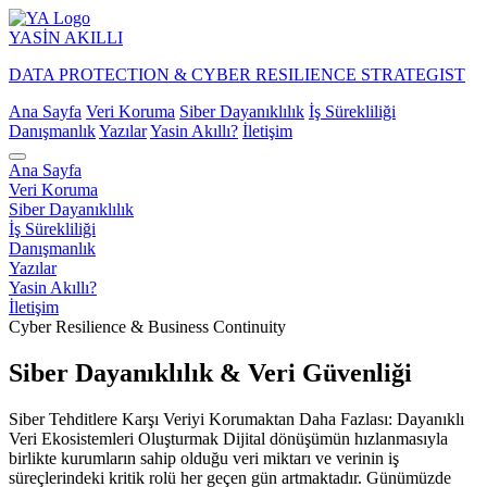
YASİN
AKILLI
DATA PROTECTION & CYBER RESILIENCE STRATEGIST
Ana Sayfa
Veri Koruma
Siber Dayanıklılık
İş Sürekliliği
Danışmanlık
Yazılar
Yasin Akıllı?
İletişim
Ana Sayfa
Veri Koruma
Siber Dayanıklılık
İş Sürekliliği
Danışmanlık
Yazılar
Yasin Akıllı?
İletişim
Cyber Resilience & Business Continuity
Siber Dayanıklılık & Veri Güvenliği
Siber Tehditlere Karşı Veriyi Korumaktan Daha Fazlası: Dayanıklı
Veri Ekosistemleri Oluşturmak Dijital dönüşümün hızlanmasıyla
birlikte kurumların sahip olduğu veri miktarı ve verinin iş
süreçlerindeki kritik rolü her geçen gün artmaktadır. Günümüzde