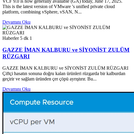
VCF 9.0 is now generally available (GA) today, June 17, 2025.
This is the latest version of VMware 's unified private cloud
platform, combining vSphere, vSAN, N...
Devamını Oku
Haberler
5 dk
1
GAZZE İMAN KALBURU ve SİYONİST ZULÜM
RÜZGARI
GAZZE İMAN KALBURU ve SİYONİST ZULÜM RÜZGARI
Çiftçi hasatın sonuna doğru kalan ürünleri rüzgarda bir kalburdan
geçirir ve sağlam üründen çer çöpü ayrıştırır. Bu...
Devamını Oku