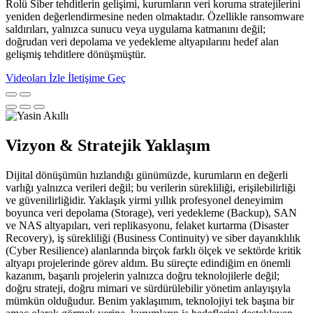
Rolü Siber tehditlerin gelişimi, kurumların veri koruma stratejilerini
yeniden değerlendirmesine neden olmaktadır. Özellikle ransomware
saldırıları, yalnızca sunucu veya uygulama katmanını değil;
doğrudan veri depolama ve yedekleme altyapılarını hedef alan
gelişmiş tehditlere dönüşmüştür.
Videoları İzle
İletişime Geç
Vizyon & Stratejik Yaklaşım
Dijital dönüşümün hızlandığı günümüzde, kurumların en değerli
varlığı yalnızca verileri değil; bu verilerin sürekliliği, erişilebilirliği
ve güvenilirliğidir. Yaklaşık yirmi yıllık profesyonel deneyimim
boyunca veri depolama (Storage), veri yedekleme (Backup), SAN
ve NAS altyapıları, veri replikasyonu, felaket kurtarma (Disaster
Recovery), iş sürekliliği (Business Continuity) ve siber dayanıklılık
(Cyber Resilience) alanlarında birçok farklı ölçek ve sektörde kritik
altyapı projelerinde görev aldım. Bu süreçte edindiğim en önemli
kazanım, başarılı projelerin yalnızca doğru teknolojilerle değil;
doğru strateji, doğru mimari ve sürdürülebilir yönetim anlayışıyla
mümkün olduğudur. Benim yaklaşımım, teknolojiyi tek başına bir