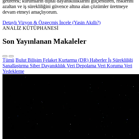
getirerek; kurumların dijital dayanıklılıklarını güçlendiren, risklerini
azaltan ve iş sürekliliğini güvence altına alan çözümler üretmeye
devam etmeyi amaçlıyorum.
Detaylı Vizyon & Özgeçmiş İncele (Yasin Akıllı?)
ANALİZ KÜTÜPHANESİ
Son Yayınlanan Makaleler
Tümü
Bulut Bilişim
Felaket Kurtarma (DR)
Haberler
İş Sürekliliği
Sanallaştırma
Siber Dayanıklılık
Veri Depolama
Veri Koruma
Veri
Yedekleme