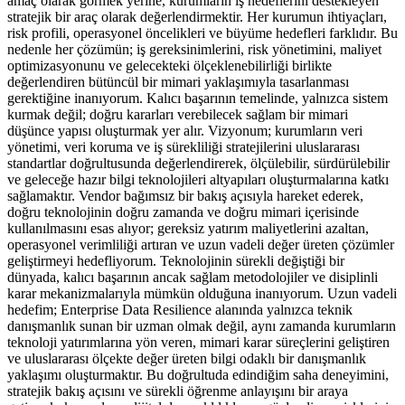
amaç olarak görmek yerine, kurumların iş hedeflerini destekleyen
stratejik bir araç olarak değerlendirmektir. Her kurumun ihtiyaçları,
risk profili, operasyonel öncelikleri ve büyüme hedefleri farklıdır. Bu
nedenle her çözümün; iş gereksinimlerini, risk yönetimini, maliyet
optimizasyonunu ve gelecekteki ölçeklenebilirliği birlikte
değerlendiren bütüncül bir mimari yaklaşımıyla tasarlanması
gerektiğine inanıyorum. Kalıcı başarının temelinde, yalnızca sistem
kurmak değil; doğru kararları verebilecek sağlam bir mimari
düşünce yapısı oluşturmak yer alır. Vizyonum; kurumların veri
yönetimi, veri koruma ve iş sürekliliği stratejilerini uluslararası
standartlar doğrultusunda değerlendirerek, ölçülebilir, sürdürülebilir
ve geleceğe hazır bilgi teknolojileri altyapıları oluşturmalarına katkı
sağlamaktır. Vendor bağımsız bir bakış açısıyla hareket ederek,
doğru teknolojinin doğru zamanda ve doğru mimari içerisinde
kullanılmasını esas alıyor; gereksiz yatırım maliyetlerini azaltan,
operasyonel verimliliği artıran ve uzun vadeli değer üreten çözümler
geliştirmeyi hedefliyorum. Teknolojinin sürekli değiştiği bir
dünyada, kalıcı başarının ancak sağlam metodolojiler ve disiplinli
karar mekanizmalarıyla mümkün olduğuna inanıyorum. Uzun vadeli
hedefim; Enterprise Data Resilience alanında yalnızca teknik
danışmanlık sunan bir uzman olmak değil, aynı zamanda kurumların
teknoloji yatırımlarına yön veren, mimari karar süreçlerini geliştiren
ve uluslararası ölçekte değer üreten bilgi odaklı bir danışmanlık
yaklaşımı oluşturmaktır. Bu doğrultuda edindiğim saha deneyimini,
stratejik bakış açısını ve sürekli öğrenme anlayışını bir araya