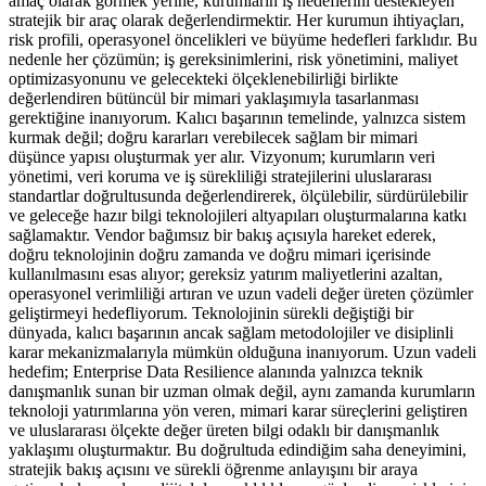
amaç olarak görmek yerine, kurumların iş hedeflerini destekleyen
stratejik bir araç olarak değerlendirmektir. Her kurumun ihtiyaçları,
risk profili, operasyonel öncelikleri ve büyüme hedefleri farklıdır. Bu
nedenle her çözümün; iş gereksinimlerini, risk yönetimini, maliyet
optimizasyonunu ve gelecekteki ölçeklenebilirliği birlikte
değerlendiren bütüncül bir mimari yaklaşımıyla tasarlanması
gerektiğine inanıyorum. Kalıcı başarının temelinde, yalnızca sistem
kurmak değil; doğru kararları verebilecek sağlam bir mimari
düşünce yapısı oluşturmak yer alır. Vizyonum; kurumların veri
yönetimi, veri koruma ve iş sürekliliği stratejilerini uluslararası
standartlar doğrultusunda değerlendirerek, ölçülebilir, sürdürülebilir
ve geleceğe hazır bilgi teknolojileri altyapıları oluşturmalarına katkı
sağlamaktır. Vendor bağımsız bir bakış açısıyla hareket ederek,
doğru teknolojinin doğru zamanda ve doğru mimari içerisinde
kullanılmasını esas alıyor; gereksiz yatırım maliyetlerini azaltan,
operasyonel verimliliği artıran ve uzun vadeli değer üreten çözümler
geliştirmeyi hedefliyorum. Teknolojinin sürekli değiştiği bir
dünyada, kalıcı başarının ancak sağlam metodolojiler ve disiplinli
karar mekanizmalarıyla mümkün olduğuna inanıyorum. Uzun vadeli
hedefim; Enterprise Data Resilience alanında yalnızca teknik
danışmanlık sunan bir uzman olmak değil, aynı zamanda kurumların
teknoloji yatırımlarına yön veren, mimari karar süreçlerini geliştiren
ve uluslararası ölçekte değer üreten bilgi odaklı bir danışmanlık
yaklaşımı oluşturmaktır. Bu doğrultuda edindiğim saha deneyimini,
stratejik bakış açısını ve sürekli öğrenme anlayışını bir araya