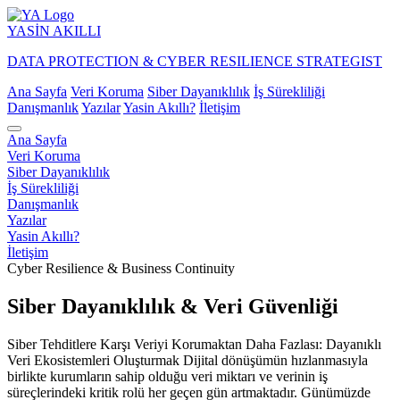
YASİN
AKILLI
DATA PROTECTION & CYBER RESILIENCE STRATEGIST
Ana Sayfa
Veri Koruma
Siber Dayanıklılık
İş Sürekliliği
Danışmanlık
Yazılar
Yasin Akıllı?
İletişim
Ana Sayfa
Veri Koruma
Siber Dayanıklılık
İş Sürekliliği
Danışmanlık
Yazılar
Yasin Akıllı?
İletişim
Cyber Resilience & Business Continuity
Siber Dayanıklılık & Veri Güvenliği
Siber Tehditlere Karşı Veriyi Korumaktan Daha Fazlası: Dayanıklı
Veri Ekosistemleri Oluşturmak Dijital dönüşümün hızlanmasıyla
birlikte kurumların sahip olduğu veri miktarı ve verinin iş
süreçlerindeki kritik rolü her geçen gün artmaktadır. Günümüzde