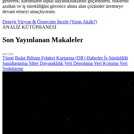
getirerek; kurumların dijital dayanıklılıklarını güçlendiren, risklerini
azaltan ve iş sürekliliğini güvence altına alan çözümler üretmeye
devam etmeyi amaçlıyorum.
Detaylı Vizyon & Özgeçmiş İncele (Yasin Akıllı?)
ANALİZ KÜTÜPHANESİ
Son Yayınlanan Makaleler
Tümü
Bulut Bilişim
Felaket Kurtarma (DR)
Haberler
İş Sürekliliği
Sanallaştırma
Siber Dayanıklılık
Veri Depolama
Veri Koruma
Veri
Yedekleme