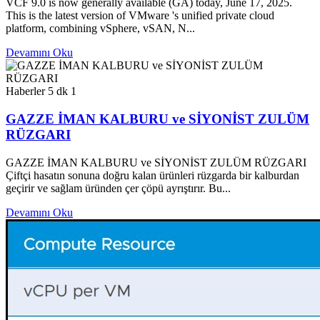
VCF 9.0 is now generally available (GA) today, June 17, 2025.
This is the latest version of VMware 's unified private cloud
platform, combining vSphere, vSAN, N...
Devamını Oku
Haberler
5 dk
1
GAZZE İMAN KALBURU ve SİYONİST ZULÜM
RÜZGARI
GAZZE İMAN KALBURU ve SİYONİST ZULÜM RÜZGARI
Çiftçi hasatın sonuna doğru kalan ürünleri rüzgarda bir kalburdan
geçirir ve sağlam üründen çer çöpü ayrıştırır. Bu...
Devamını Oku