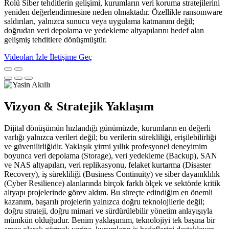
Rolü Siber tehditlerin gelişimi, kurumların veri koruma stratejilerini
yeniden değerlendirmesine neden olmaktadır. Özellikle ransomware
saldırıları, yalnızca sunucu veya uygulama katmanını değil;
doğrudan veri depolama ve yedekleme altyapılarını hedef alan
gelişmiş tehditlere dönüşmüştür.
Videoları İzle
İletişime Geç
Vizyon & Stratejik Yaklaşım
Dijital dönüşümün hızlandığı günümüzde, kurumların en değerli
varlığı yalnızca verileri değil; bu verilerin sürekliliği, erişilebilirliği
ve güvenilirliğidir. Yaklaşık yirmi yıllık profesyonel deneyimim
boyunca veri depolama (Storage), veri yedekleme (Backup), SAN
ve NAS altyapıları, veri replikasyonu, felaket kurtarma (Disaster
Recovery), iş sürekliliği (Business Continuity) ve siber dayanıklılık
(Cyber Resilience) alanlarında birçok farklı ölçek ve sektörde kritik
altyapı projelerinde görev aldım. Bu süreçte edindiğim en önemli
kazanım, başarılı projelerin yalnızca doğru teknolojilerle değil;
doğru strateji, doğru mimari ve sürdürülebilir yönetim anlayışıyla
mümkün olduğudur. Benim yaklaşımım, teknolojiyi tek başına bir